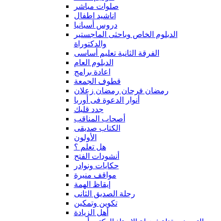
صلوات مباشر
اناشيد اطفال
دروس أسبانيا
الدبلوم الخاص وباحثى الماجستير
والدكتوراة
الفرقة الثانية تعليم أساسى
الدبلوم العام
اعادة برامج
قطوف الجمعة
رمضان فرحان رمضان زعلان
أنوار الدعوة فى أوربا
جدد قلبك
أصحاب المناقب
الكتاب صديقى
الأولون
هل تعلم ؟
أنشودات الفتح
حكايات ونوادر
مواقف منيرة
إيقاظ الهمة
رحلة الصديق الثانى
تكوين وتمكين
أهل الزيادة