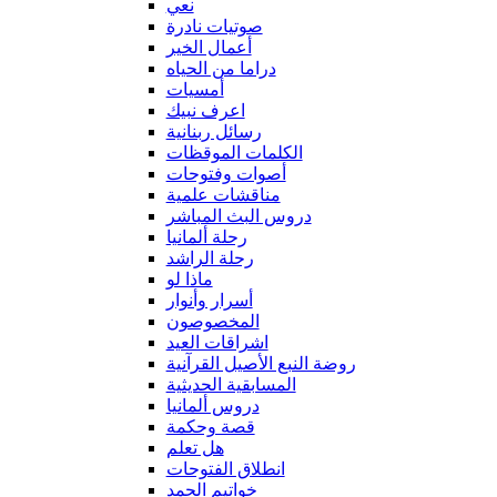
نعي
صوتيات نادرة
أعمال الخير
دراما من الحياه
أمسيات
اعرف نبيك
رسائل ربنانية
الكلمات الموقظات
أصوات وفتوحات
مناقشات علمية
دروس البث المباشر
رحلة ألمانيا
رحلة الراشد
ماذا لو
أسرار وأنوار
المخصوصون
اشراقات العيد
روضة النبع الأصيل القرآنية
المسابقية الحديثية
دروس ألمانيا
قصة وحكمة
هل تعلم
انطلاق الفتوحات
خواتيم الحمد