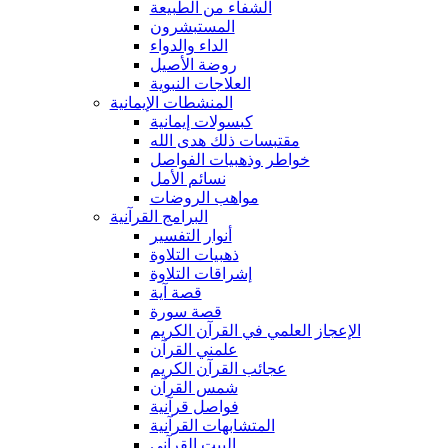
الشفاء من الطبيعة
المستبشرون
الداء والدواء
روضة الأصيل
العلاجات النبوية
المنشطات الإيمانية
كبسولات إيمانية
مقتبسات ذلك هدى الله
خواطر وذهبيات الفواصل
نسائم الأمل
مواهب الروضات
البرامج القرآنية
أنوار التفسير
ذهبيات التلاوة
إشراقات التلاوة
قصة آية
قصة سورة
الإعجاز العلمي في القرآن الكريم
علمني القرآن
عجائب القرآن الكريم
شمس القرآن
فواصل قرآنية
المتشابهات القرآنية
البيت القرآنى