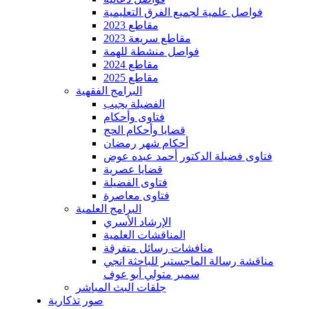
فواصل علمية لجميع الفرق التعليمية
مقاطع 2023
مقاطع سريعة 2023
فواصل منشطة للهمة
مقاطع 2024
مقاطع 2025
البرامج الفقهية
الفضيلة يجيب
فتاوى وأحكام
قضايا وأحكام الحج
أحكام شهر رمضان
فتاوى فضيلة الدكتور أحمد عبده عوض
قضايا عصرية
فتاوى الفضيلة
فتاوى معاصرة
البرامج العلمية
الإرشاد الأسري
المناقشات العلمية
منافشات رسائل متفرقة
مناقشة رسالة الماجستير للباحثة انجي
سمير متولي أبو عوف
جلقات البث المباشر
صور تذكارية