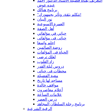
التعريف بقناة فضيلة الاستاذ الدكتور أحمد
عبده عوض
برنامج هنالك
"تتكلم بثقة، وتأثر بجمهورك!
نور البيان
العمرة الاسبوعية
أهل الصفة
حياتي في مؤلفاتي
حياتى فى مؤلفاتى
احلم واسعا
روضة الصائمين
الحياة فى المؤلفات
لعلك ترضى
زاد القلوب
دروس ليلة القدر
محطات فى حياتى
معية الفضيلة
مساجد لها تاريخ
مواقف خالدة
أعلام معاصرون
علامات الساعة
درس العصر
برنامج رحلة السلطان المجاهد
الرقية الشرعية