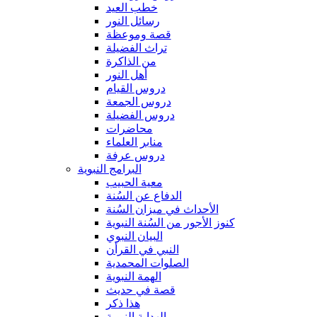
خطب العيد
رسائل النور
قصة وموعظة
تراث الفضيلة
من الذاكرة
أهل النور
دروس القيام
دروس الجمعة
دروس الفضيلة
محاضرات
منابر العلماء
دروس عرفة
البرامج النبوية
معية الحبيب
الدفاع عن السُنة
الأحداث في ميزان السُنة
كنوز الأجور من السُنة النبوية
البيان النبوي
النبي في القرأن
الصلوات المحمدية
الهمة النبوية
قصة في حديث
هذا ذكر
الهداية النبوية