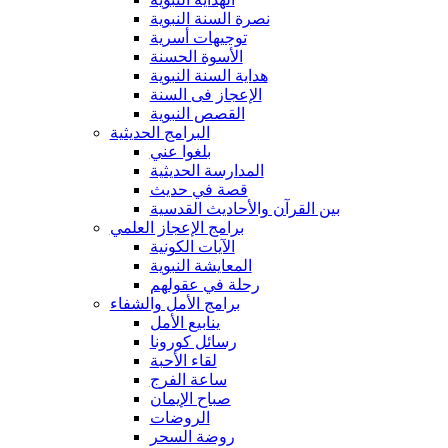
نصرة السنة النبوية
توجيهات أسرية
الأسوة الحسنة
هداية السنة النبوية
الإعجاز فى السنة
القصص النبوية
البرامج الحديثية
بلغوا عني
المدارسة الحديثية
قصة في حديث
بين القرآن والأحاديث القدسية
برامج الإعجاز العلمي
الآيات الكونية
المعايشة النبوية
رحلة في عقولهم
برامج الأمل والشفاء
ينابيع الأمل
رسائل كورونا
لقاء الأحبة
ساعة الفرج
صباح الإيمان
الروضات
روضة السحر